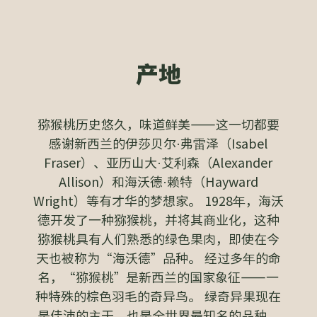
产地
猕猴桃历史悠久，味道鲜美——这一切都要
感谢新西兰的伊莎贝尔·弗雷泽（Isabel
Fraser）、亚历山大·艾利森（Alexander
Allison）和海沃德·赖特（Hayward
Wright）等有才华的梦想家。 1928年，海沃
德开发了一种猕猴桃，并将其商业化，这种
猕猴桃具有人们熟悉的绿色果肉，即使在今
天也被称为“海沃德”品种。 经过多年的命
名，“猕猴桃”是新西兰的国家象征——一
种特殊的棕色羽毛的奇异鸟。 绿奇异果现在
是佳沛的主干，也是全世界最知名的品种。