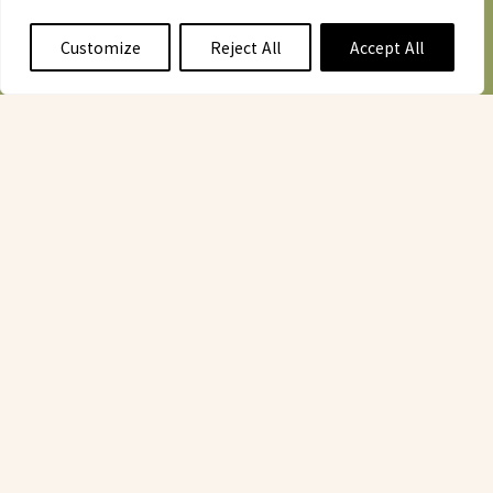
Customize
Reject All
Accept All
健康和营养
大自然自身的馈赠生长在新西兰肥沃的土壤
中，由纯净水维持，并受到阳光的亲吻。 它
们不仅有风味和多汁，而且还有营养丰富。
健康和营养