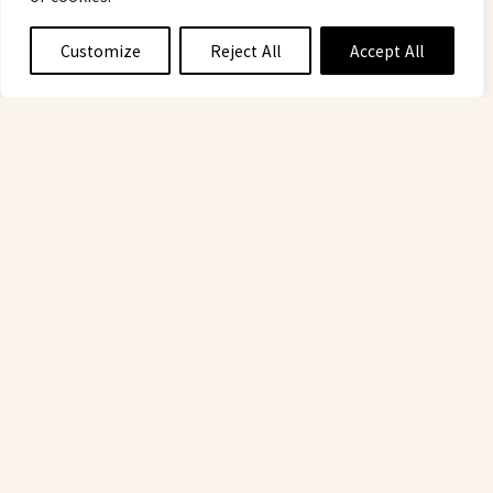
Customize
Reject All
Accept All
COMMUNITY
COMPANY
10 5 月 2025
Meet Eli “Apple”
Robertson on the
Mountain Biking World