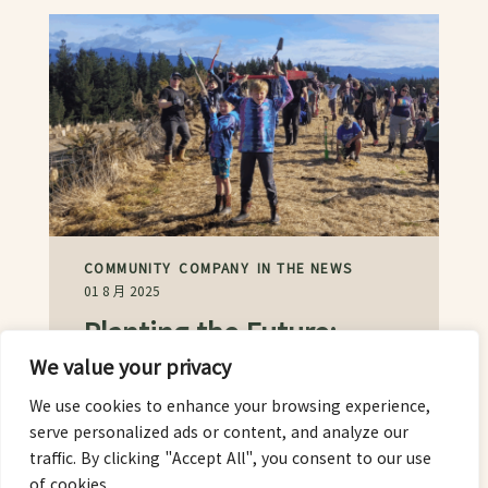
COMMUNITY
COMPANY
IN THE NEWS
01 8 月 2025
Planting the Future:
Supporting the Te
We value your privacy
Mamaku Native Corridor
We use cookies to enhance your browsing experience,
serve personalized ads or content, and analyze our
Driving the stre...
traffic. By clicking "Accept All", you consent to our use
of cookies.
读